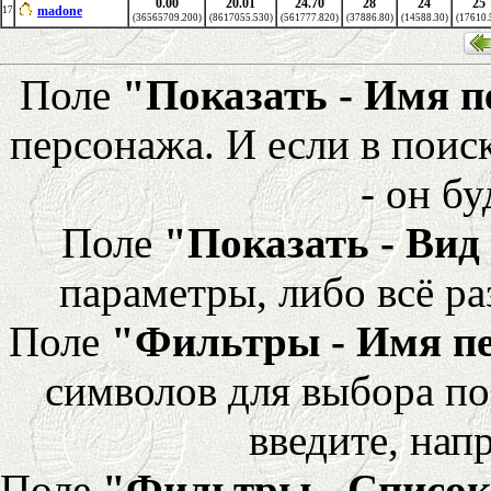
0.00
20.01
24.70
28
24
25
madone
17
(36565709.200)
(8617055.530)
(561777.820)
(37886.80)
(14588.30)
(17610.
Поле
"Показать - Имя 
персонажа. И если в поис
- он бу
Поле
"Показать - Вид
параметры, либо всё ра
Поле
"Фильтры - Имя п
символов для выбора по
введите, напр
Поле
"Фильтры - Список