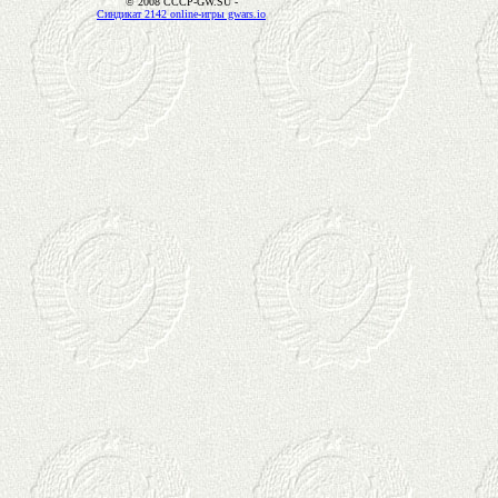
© 2008 CCCP-GW.SU -
Синдикат 2142 online-игры gwars.io