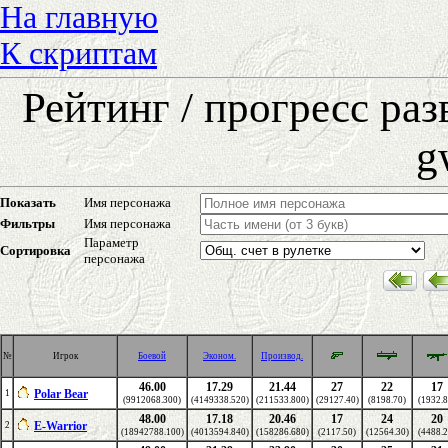
На главную
К скриптам
Рейтинг / прогресс ра
g
Показать
Имя персонажа
Фильтры
Имя персонажа
Параметр
Сортировка
персонажа
№
Игрок
Боевой
Эконом.
Производ.
46.00
17.29
21.44
27
22
17
Polar Bear
1
(9912068.300)
(4149338.520)
(211533.800)
(29127.40)
(8198.70)
(1932.8
48.00
17.18
20.46
17
24
20
E-Warrior
2
(18942788.100)
(4013594.840)
(158286.680)
(2117.50)
(12564.30)
(4488.2