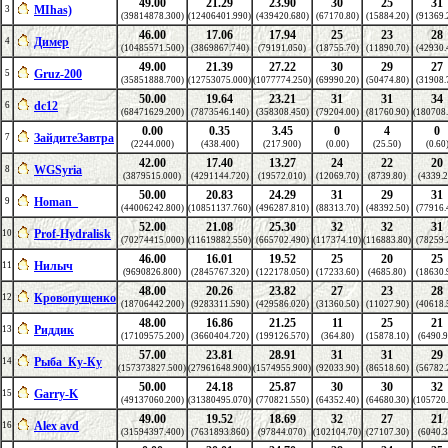
49.00
21.29
23.90
30
25
31
MIhas)
3
(39814878.300)
(12406401.990)
(439420.680)
(67170.80)
(15884.20)
(91369.
46.00
17.06
17.94
25
23
28
Димер
4
(10485571.500)
(3869867.740)
(79191.050)
(18755.70)
(11890.70)
(42930.
49.00
21.39
27.22
30
29
27
Gruz-200
5
(35851888.700)
(12753075.000)
(1077774.250)
(69990.20)
(50474.80)
(31908.
50.00
19.64
23.21
31
31
34
dc12
6
(68471629.200)
(7873546.140)
(358308.450)
(79204.00)
(81760.90)
(180708.
0.00
0.35
3.45
0
4
0
ЗайдитеЗавтра
7
(2244.000)
(438.400)
(217.900)
(0.00)
(25.50)
(0.60
42.00
17.40
13.27
24
22
20
WGSyria
8
(3879515.000)
(4291144.720)
(19572.010)
(12069.70)
(8739.80)
(4339.2
50.00
20.83
24.29
31
29
31
Homan_
9
(44006242.800)
(10851137.760)
(496287.810)
(88313.70)
(48392.50)
(77916.
52.00
21.08
25.30
32
32
31
Prof-Hydralisk
10
(70274415.000)
(11619882.550)
(665702.490)
(117374.10)
(116883.80)
(78259.
46.00
16.01
19.52
25
20
25
Нилыч
11
(9690826.800)
(2845767.320)
(122178.050)
(17233.60)
(4685.80)
(18630.
48.00
20.26
23.82
27
23
28
Кровопущенко
12
(18706442.200)
(9283311.590)
(429586.020)
(31360.50)
(11027.90)
(40618.
48.00
16.86
21.25
11
25
21
Риддик
13
(17109575.200)
(3660404.720)
(199126.570)
(364.80)
(15878.10)
(6490.9
57.00
23.81
28.91
31
31
29
Рыба_Ку-Ку
14
(157373827.500)
(27961648.900)
(1574955.900)
(92033.90)
(86518.60)
(56782.
50.00
24.18
25.87
30
30
32
Garry-K
15
(49137060.200)
(31380495.070)
(770821.550)
(64352.40)
(64680.30)
(105720.
49.00
19.52
18.69
32
27
21
Alex avd
16
(31594397.400)
(7631893.860)
(97844.070)
(102104.70)
(27107.30)
(6040.3