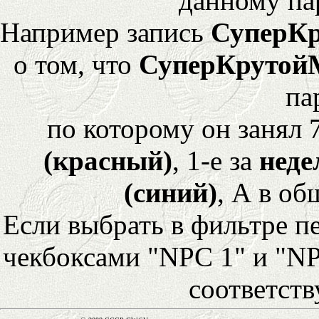
данному па
Например запись
СуперК
о том, что
СуперКрутой
па
по которому он занял 
(красный)
, 1-е за
неде
(синий)
, А в об
Если выбрать в фильтре 
чекбоксами "NPC 1" и "NP
соответст