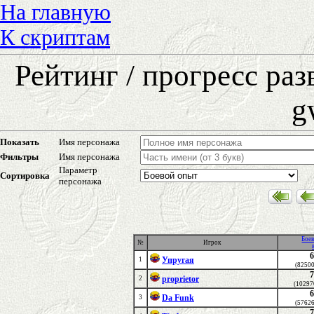
На главную
К скриптам
Рейтинг / прогресс ра
g
Показать
Имя персонажа
Фильтры
Имя персонажа
Параметр
Сортировка
персонажа
Бое
№
Игрок
6
Упругая
1
(8250
7
proprietor
2
(10297
6
Da Funk
3
(5762
7