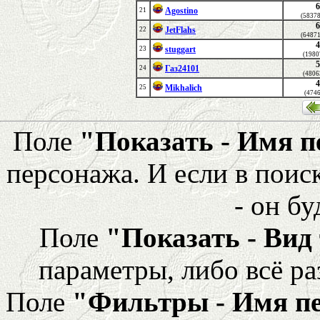
6
Agostino
21
(5837
6
JetFlahs
22
(6487
4
stuggart
23
(1980
5
Газ24101
24
(4806
4
Mikhalich
25
(474
Поле
"Показать - Имя 
персонажа. И если в поис
- он бу
Поле
"Показать - Вид
параметры, либо всё ра
Поле
"Фильтры - Имя п