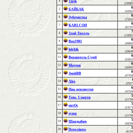
Tirek
4
(19969
6
БАЙБАК
5
(3436
6
Зубочистка
6
(7594
6
KARLCOH
7
(9578
7
Злой Тролль
8
(13895
6
Bug1981
9
(4966
6
lolchik
10
(2864
6
Вершитель Судеб
11
(5581
6
Mayron
12
(5649
6
ЗмейВВ
13
(4745
Alex
14
(2927
6
Ник неизвестен
15
(4210
5
Тень_Смерти
16
(2176
5
ентОс
17
(1427
5
zyzeg
18
(1579
5
Шандыбин
19
(5826
5
Drowsiness
20
(4129