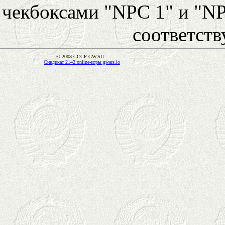
чекбоксами "NPC 1" и "NP
соответст
© 2008 CCCP-GW.SU -
Синдикат 2142 online-игры gwars.io