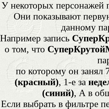
У некоторых персонажей 
Они показывают перву
данному па
Например запись
СуперК
о том, что
СуперКрутой
па
по которому он занял 
(красный)
, 1-е за
неде
(синий)
, А в об
Если выбрать в фильтре 