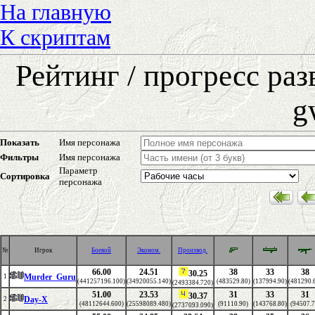
На главную
К скриптам
Рейтинг / прогресс ра
g
Показать
Имя персонажа
Фильтры
Имя персонажа
Параметр
Сортировка
персонажа
№
Игрок
Боевой
Эконом.
Производ.
66.00
24.51
38
33
38
30.25
Murder_Guru
1
(441257196.100)
(34920055.140)
(483529.80)
(137994.90)
(481290.
(2493384.720)
51.00
23.53
31
33
31
30.37
Day-X
2
(48112644.600)
(25598089.480)
(91110.90)
(143768.80)
(94507.7
(2737093.090)