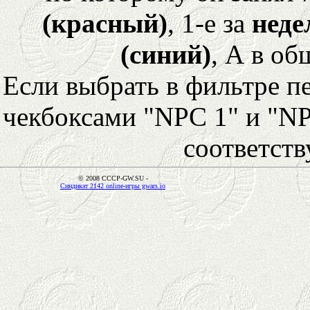
(красный)
, 1-е за
неде
(синий)
, А в об
Если выбрать в фильтре 
чекбоксами "NPC 1" и "NP
соответст
© 2008 CCCP-GW.SU -
Синдикат 2142 online-игры gwars.io