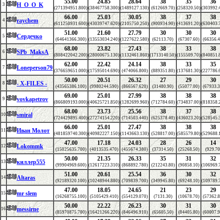
55.00
24.85
28.64
38
35
36
H_O_O_K
3
(271394951.800)
(38467758.300)
(1489127.130)
(612669.70)
(258320.50)
(303992.
66.00
25.03
30.05
38
37
38
raychem
4
(611250931.600)
(43039747.620)
(2105750.250)
(900934.90)
(413691.20)
(630403.
51.00
21.60
27.79
30
30
30
Сердечко
5
(64641366.300)
(13553034.240)
(1227622.580)
(62113.70)
(67307.60)
(66356.4
68.00
23.82
27.43
38
33
38
SPb_MaksA
6
(808422042.200)
(28000675.130)
(1132461.860)
(1713140.50)
(155509.70)
(840851.
62.00
22.42
24.14
38
33
35
Loneperson79
7
(376659651.000)
(17595014.690)
(474066.800)
(889351.80)
(137681.30)
(227786.
50.00
20.51
26.32
27
29
30
- X-FILES -
8
(43565386.100)
(9980244.590)
(866567.620)
(31480.90)
(55077.00)
(67933.3
69.00
25.01
27.99
38
38
38
vovkapetrov
9
(866809193.000)
(40625721.850)
(1282699.960)
(712784.60)
(734837.00)
(818358.
68.00
23.73
25.56
38
37
38
smiral
10
(724429895.400)
(27274154.220)
(714503.440)
(625378.40)
(436023.20)
(528545.
66.00
25.01
27.47
38
38
38
Иван Молот
11
(481859740.300)
(40982227.150)
(1143663.130)
(528817.00)
(585579.80)
(529688.
47.00
17.18
24.03
28
26
14
Lokommk
12
(15025635.700)
(4013535.470)
(455674.380)
(37314.50)
(25268.50)
(929.70
50.00
21.35
26.33
35
31
32
киллер555
13
(99904969.600)
(12617223.310)
(868892.780)
(212243.80)
(90858.10)
(106969.
51.00
20.61
25.54
36
30
32
Altaras
14
(92189320.100)
(10248944.880)
(709839.700)
(349945.80)
(69248.10)
(109789.
47.00
18.05
24.65
21
23
29
mr slem
15
(16268755.100)
(5105429.410)
(554129.070)
(7131.30)
(10678.70)
(57362.8
50.00
22.22
26.23
30
31
30
messirne
16
(85970875.700)
(16421266.220)
(846496.910)
(65605.50)
(84405.80)
(60007.9