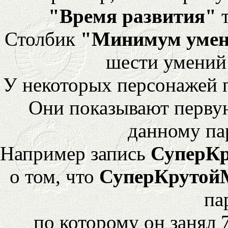
"Время развития"
т
Столбик
"Минимум уме
шести умений
У некоторых персонажей 
Они показывают перву
данному па
Например запись
СуперК
о том, что
СуперКрутой
па
по которому он занял 