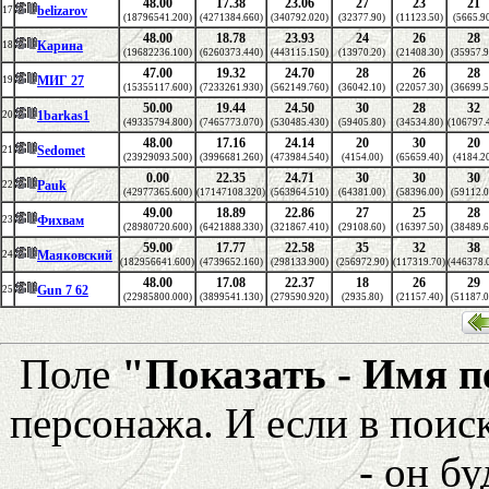
48.00
17.38
23.06
27
23
21
belizarov
17
(18796541.200)
(4271384.660)
(340792.020)
(32377.90)
(11123.50)
(5665.9
48.00
18.78
23.93
24
26
28
Карина
18
(19682236.100)
(6260373.440)
(443115.150)
(13970.20)
(21408.30)
(35957.9
47.00
19.32
24.70
28
26
28
МИГ 27
19
(15355117.600)
(7233261.930)
(562149.760)
(36042.10)
(22057.30)
(36699.5
50.00
19.44
24.50
30
28
32
1barkas1
20
(49335794.800)
(7465773.070)
(530485.430)
(59405.80)
(34534.80)
(106797.
48.00
17.16
24.14
20
30
20
Sedomet
21
(23929093.500)
(3996681.260)
(473984.540)
(4154.00)
(65659.40)
(4184.2
0.00
22.35
24.71
30
30
30
Pauk
22
(42977365.600)
(17147108.320)
(563964.510)
(64381.00)
(58396.00)
(59112.0
49.00
18.89
22.86
27
25
28
Фихвам
23
(28980720.600)
(6421888.330)
(321867.410)
(29108.60)
(16397.50)
(38489.6
59.00
17.77
22.58
35
32
38
Маяковский
24
(182956641.600)
(4739652.160)
(298133.900)
(256972.90)
(117319.70)
(446378.
48.00
17.08
22.37
18
26
29
Gun 7 62
25
(22985800.000)
(3899541.130)
(279590.920)
(2935.80)
(21157.40)
(51187.0
Поле
"Показать - Имя 
персонажа. И если в поис
- он бу