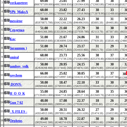
69.00
25.01
27.99
38
38
3
vovkapetrov
3
(866707599.000)
(40623808.850)
(1281964.630)
(712663.80)
(734816.60)
(81827
68.00
23.82
27.43
38
33
3
SPb_MaksA
4
(808397550.200)
(27999667.090)
(1131918.960)
(1713078.90)
(155488.60)
(84084
50.00
22.22
26.23
30
31
3
messirne
5
(85970875.700)
(16421266.220)
(846496.910)
(65605.50)
(84405.80)
(6000
51.00
21.60
27.79
30
30
3
Сердечко
6
(64641366.300)
(13553034.240)
(1227039.780)
(62113.70)
(67307.60)
(6635
51.00
21.67
24.86
31
33
2
Кяс
7
(49930059.600)
(13830890.320)
(586838.900)
(77939.50)
(150581.40)
(2488
51.00
20.74
23.17
31
29
3
Загашник )
8
(64951482.000)
(10594575.860)
(354410.460)
(98021.70)
(55613.00)
(7824
68.00
23.73
25.56
38
37
3
smiral
9
(724353373.400)
(27271739.220)
(713583.900)
(625378.40)
(436020.60)
(52854
50.00
20.95
24.15
30
30
3
tambov_volk
10
(62928208.900)
(11174442.260)
(474876.150)
(60476.80)
(59158.50)
(12107
66.00
25.02
30.05
38
37
38
raychem
11
(603533185.600)
(42759997.340)
(2104241.670)
(877509.10)
(413597.90)
(61288
50.00
18.47
22.10
33
30
3
-DONN-
12
(46989468.400)
(5769310.400)
(256233.020)
(136646.10)
(69053.50)
(5872
55.00
24.85
28.64
38
35
3
H_O_O_K
13
(271394951.800)
(38467758.300)
(1489127.130)
(612669.70)
(258320.50)
(30399
48.00
17.08
22.37
18
26
2
Gun 7 62
14
(22985800.000)
(3899541.130)
(279590.920)
(2935.80)
(21157.40)
(5118
50.00
20.51
26.32
27
29
3
- X-FILES -
15
(43554913.100)
(9978951.490)
(866151.630)
(31474.10)
(55032.00)
(6793
49.00
18.78
22.87
30
30
2
Orpheus
16
(30295441.300)
(6248274.420)
(323126.940)
(59031.60)
(59694.60)
(1569