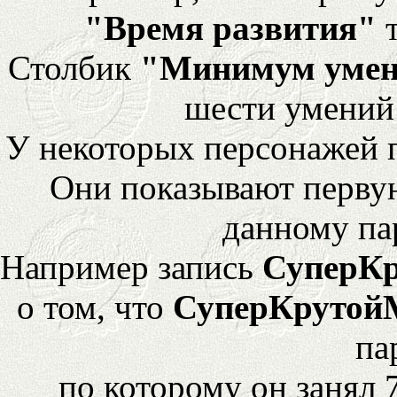
"Время развития"
т
Столбик
"Минимум уме
шести умений
У некоторых персонажей 
Они показывают перву
данному па
Например запись
СуперК
о том, что
СуперКрутой
па
по которому он занял 