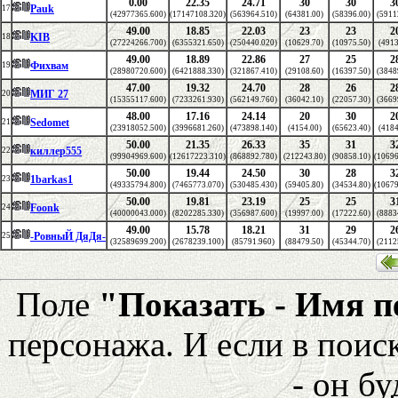
0.00
22.35
24.71
30
30
3
Pauk
17
(42977365.600)
(17147108.320)
(563964.510)
(64381.00)
(58396.00)
(5911
49.00
18.85
22.03
23
23
2
KIB
18
(27224266.700)
(6355321.650)
(250440.020)
(10629.70)
(10975.50)
(4913
49.00
18.89
22.86
27
25
2
Фихвам
19
(28980720.600)
(6421888.330)
(321867.410)
(29108.60)
(16397.50)
(3848
47.00
19.32
24.70
28
26
2
МИГ 27
20
(15355117.600)
(7233261.930)
(562149.760)
(36042.10)
(22057.30)
(3669
48.00
17.16
24.14
20
30
2
Sedomet
21
(23918052.500)
(3996681.260)
(473898.140)
(4154.00)
(65623.40)
(4184
50.00
21.35
26.33
35
31
3
киллер555
22
(99904969.600)
(12617223.310)
(868892.780)
(212243.80)
(90858.10)
(10696
50.00
19.44
24.50
30
28
3
1barkas1
23
(49335794.800)
(7465773.070)
(530485.430)
(59405.80)
(34534.80)
(10679
50.00
19.81
23.19
25
25
3
Foonk
24
(40000043.000)
(8202285.330)
(356987.600)
(19997.00)
(17222.60)
(8883
49.00
15.78
18.21
31
29
2
-РовныЙ ДяДя-
25
(32589699.200)
(2678239.100)
(85791.960)
(88479.50)
(45344.70)
(2112
Поле
"Показать - Имя 
персонажа. И если в поис
- он бу