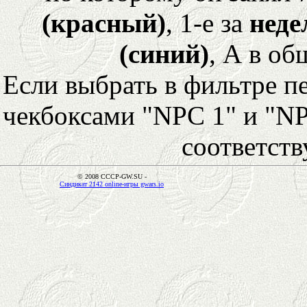
(красный)
, 1-е за
неде
(синий)
, А в об
Если выбрать в фильтре 
чекбоксами "NPC 1" и "NP
соответст
© 2008 CCCP-GW.SU -
Синдикат 2142 online-игры gwars.io