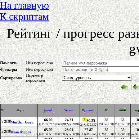
На главную
К скриптам
Рейтинг / прогресс ра
g
Показать
Имя персонажа
Фильтры
Имя персонажа
Параметр
Сортировка
персонажа
№
Игрок
Боевой
Эконом.
Производ.
66.00
24.51
38
33
3
30.25
Murder_Guru
1
(441184374.100)
(34912263.940)
(483529.80)
(137858.30)
(48127
(2491970.630)
65.00
25.01
27.47
38
38
3
Иван Молот
2
(478928563.300)
(40975953.830)
(1142886.050)
(528817.00)
(585284.00)
(52968