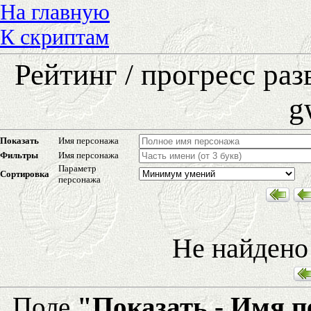
На главную
К скриптам
Рейтинг / прогресс ра
g
Показать
Имя персонажа
Фильтры
Имя персонажа
Параметр
Сортировка
персонажа
Не найдено
Поле
"Показать - Имя 