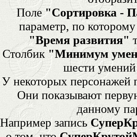
Поле
"Сортировка - 
параметр, по которому 
"Время развития"
т
Столбик
"Минимум уме
шести умений
У некоторых персонажей 
Они показывают перву
данному па
Например запись
СуперК
о том, что
СуперКрутой