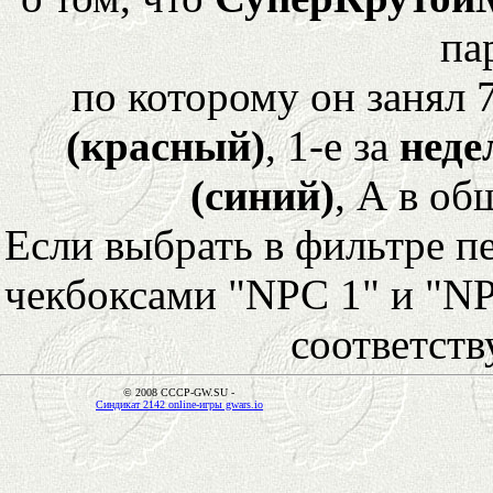
па
по которому он занял 
(красный)
, 1-е за
неде
(синий)
, А в об
Если выбрать в фильтре 
чекбоксами "NPC 1" и "NP
соответст
© 2008 CCCP-GW.SU -
Синдикат 2142 online-игры gwars.io