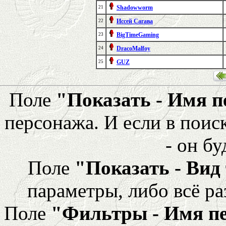
Shadowworm
21
Иссей Сагава
22
BigTimeGaming
23
DracoMalfoy
24
GUZ
25
Поле
"Показать - Имя 
персонажа. И если в поис
- он бу
Поле
"Показать - Вид
параметры, либо всё ра
Поле
"Фильтры - Имя п