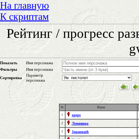
На главную
К скриптам
Рейтинг / прогресс ра
g
Показать
Имя персонажа
Фильтры
Имя персонажа
Параметр
Сортировка
персонажа
№
Игрок
xpept
1
Ленивица
2
Jagannath
3