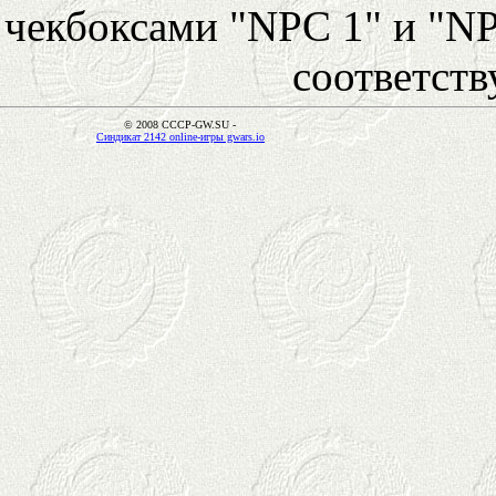
чекбоксами "NPC 1" и "NP
соответст
© 2008 CCCP-GW.SU -
Синдикат 2142 online-игры gwars.io