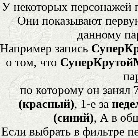
У некоторых персонажей 
Они показывают перву
данному па
Например запись
СуперК
о том, что
СуперКрутой
па
по которому он занял 
(красный)
, 1-е за
неде
(синий)
, А в об
Если выбрать в фильтре 