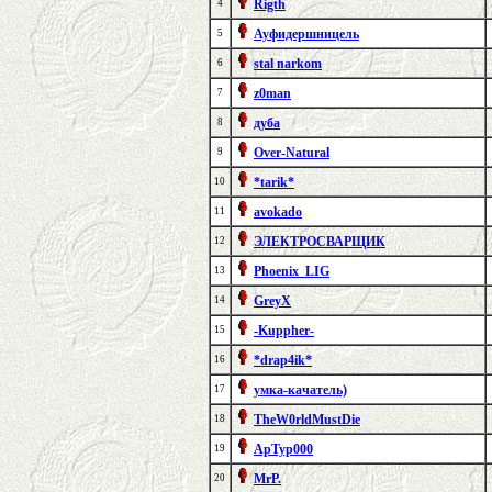
Rigth
4
Ауфидершницель
5
stal narkom
6
z0man
7
дуба
8
Over-Natural
9
*tarik*
10
avokado
11
ЭЛЕКТРОСВАРЩИК
12
Phoenix_LIG
13
GreyX
14
-Kuppher-
15
*drap4ik*
16
умка-качатель)
17
TheW0rldMustDie
18
ApTyp000
19
MrP.
20