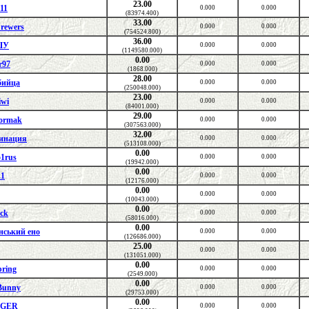
23.00
11
0.000
0.000
(83974.400)
33.00
_rewers
0.000
0.000
(754524.800)
36.00
ШУ
0.000
0.000
(1149580.000)
0.00
r97
0.000
0.000
(1868.000)
28.00
бийца
0.000
0.000
(250048.000)
23.00
wi
0.000
0.000
(84001.000)
29.00
ormak
0.000
0.000
(307563.000)
32.00
инация
0.000
0.000
(513108.000)
0.00
1rus
0.000
0.000
(19942.000)
0.00
.1
0.000
0.000
(12176.000)
0.00
0.000
0.000
(10043.000)
0.00
ck
0.000
0.000
(58016.000)
0.00
нський ено
0.000
0.000
(126686.000)
25.00
0.000
0.000
(131051.000)
0.00
pring
0.000
0.000
(2549.000)
0.00
Bunny
0.000
0.000
(29753.000)
0.00
AGER
0.000
0.000