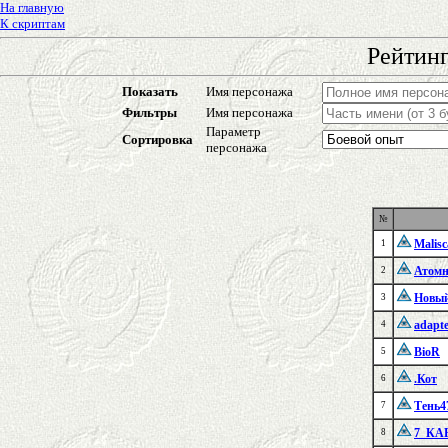
На главную
К скриптам
Рейтинг
Показать
Имя персонажа
Фильтры
Имя персонажа
Параметр
Сортировка
персонажа
№
Malis
1
Атом
2
Новы
3
adapt
4
BioR
5
.Кот
6
Тень4
7
7_КА
8