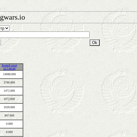
gwars.io
Боевой опыт
за 1 месяц
24088.000
3786.000
1472.000
1072.000
1039.000
847.000
0.000
0.000