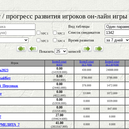
 / прогресс развития игроков он-лайн игры 
Вид таблицы
Список синдикатов
NPC 1
NPC 2
Время развития
NPC 3
NPC 4
Показать
записей
Боевой опыт
Боевой опыт
Боевой опыт
Игрок
всего
за 1 день
за 1 неделю
0.00
ca2023
430.000
24088.000
(141928.000)
0.00
ныйКот
3786.000
3786.000
(9560.000)
0.00
й_Персонаж
376.000
1472.000
(24465.000)
0.00
er
53.000
1072.000
(4022.000)
0.00
0.000
1039.000
(52036.000)
0.00
0.000
847.000
(13259.400)
27.00
7
0.000
0.000
(194624.600)
41.00
РМЕЛИТА_7
0.000
0.000
(2853567.900)