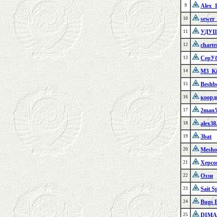
Alex_1
9
sewer
10
УДУ
11
charte
12
СерУ
13
M3_Ki
14
Beshb
15
коорд
16
2man5
17
alex38
18
3bat
19
Mesho
20
Херсо
21
Оззи
22
Sait S
23
Bugs 
24
DIM
25