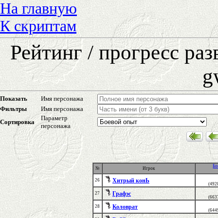
На главную
К скриптам
Рейтинг / прогресс ра
g
Показать
Имя персонажа
Фильтры
Имя персонажа
Параметр
Сортировка
персонажа
Бо
№
Игрок
Хитрый конЬ
26
(492
Графэс
27
(663
Коловрат
28
(644