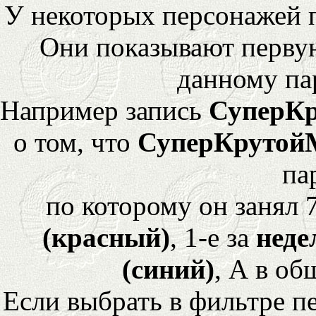
У некоторых персонажей 
Они показывают перву
данному па
Например запись
СуперК
о том, что
СуперКрутой
па
по которому он занял 
(красный)
, 1-е за
неде
(синий)
, А в об
Если выбрать в фильтре 