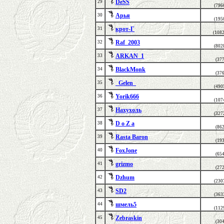
DeSS
29
(796
Арья
30
(195
крот-Г
31
(108
Raf_2003
32
(802
ARKAN_1
33
(37
BlackMonk
34
(37
_Gelen_
35
(490
Yorik666
36
(107
Нахухоль
37
(327
D o Z a
38
(86
Rasta Baron
39
(19
FoxJone
40
(65
grizmo
41
(27
Dzhum
42
(230
SD2
43
(363
шмель5
44
(112
Zebraskin
45
(30