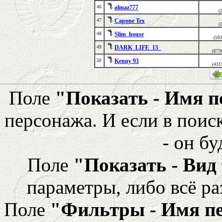
almaz777
46
(
Capone Tex
47
(
Slim_house
48
(59
DARK_LIFE_13_
49
(673
Kenny 93
50
(431
Поле
"Показать - Имя 
персонажа. И если в поис
- он бу
Поле
"Показать - Вид
параметры, либо всё ра
Поле
"Фильтры - Имя п