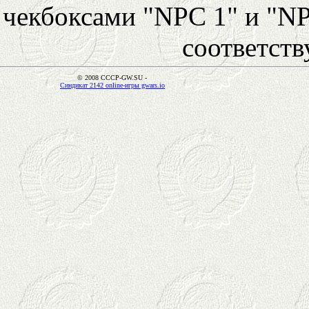
чекбоксами "NPC 1" и "NP
соответст
© 2008 CCCP-GW.SU -
Синдикат 2142 online-игры gwars.io