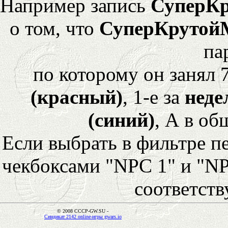
Например запись
СуперК
о том, что
СуперКрутой
па
по которому он занял 
(красный)
, 1-е за
неде
(синий)
, А в об
Если выбрать в фильтре 
чекбоксами "NPC 1" и "NP
соответст
© 2008 CCCP-GW.SU -
Синдикат 2142 online-игры gwars.io