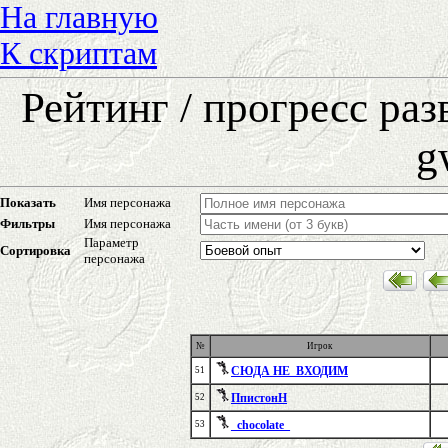
На главную
К скриптам
Рейтинг / прогресс ра
g
Показать
Имя персонажа
Фильтры
Имя персонажа
Параметр
Сортировка
персонажа
№
Игрок
СЮДА НЕ_ВХОДИМ
51
ПпистонН
52
_chocolate_
53