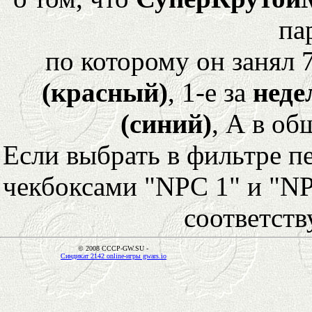
па
по которому он занял 
(красный)
, 1-е за
неде
(синий)
, А в об
Если выбрать в фильтре 
чекбоксами "NPC 1" и "NP
соответст
© 2008 CCCP-GW.SU -
Синдикат 2142 online-игры gwars.io