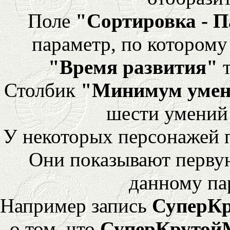
Поле
"Сортировка - 
параметр, по которому 
"Время развития"
т
Столбик
"Минимум уме
шести умений
У некоторых персонажей 
Они показывают перву
данному па
Например запись
СуперК
о том, что
СуперКрутой